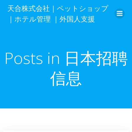
跳
天合株式会社｜ペットショップ
转
｜ホテル管理 ｜外国人支援
到
内
容
Posts in 日本招聘
信息