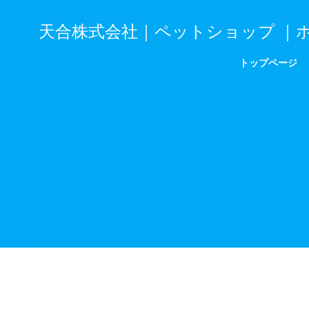
跳
转
天合株式会社｜ペットショップ ｜
到
内
トップページ
容